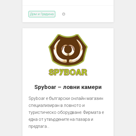
Дом и Градина
Spyboar – ловни камери
Spyboar е български онлайн магазин
специализиран в ловното и
туристическо оборудване. Фирмата е
една от утвърдените на пазара и
предлага…