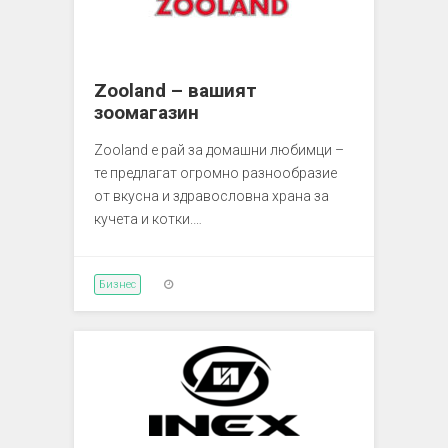
Zooland – вашият
зоомагазин
Zooland е рай за домашни любимци –
те предлагат огромно разнообразие
от вкусна и здравословна храна за
кучета и котки.…
Бизнес