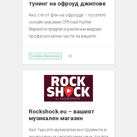
тунинг на офроуд джипове
Ако сте от фен на офроуда – посетете
онлайн магазин Offroad Hunter.
Фирмата предлага различни видове
професионални части за вашите…
Онлайн Магазини
Rockshock.eu – вашият
музикален магазин
Ако търсите музикални инструменти и
аксесоари на несравними цени, тогава