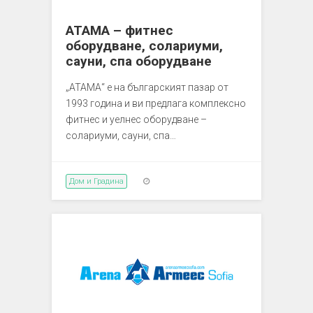
ATAMA – фитнес
оборудване, солариуми,
сауни, спа оборудване
„АТАМА“ е на българският пазар от
1993 година и ви предлага комплексно
фитнес и уелнес оборудване –
солариуми, сауни, спа…
Дом и Градина