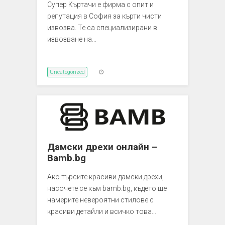
Супер Къртачи е фирма с опит и
репутация в София за кърти чисти
извозва. Те са специализирани в
извозване на…
Uncategorized
Дамски дрехи онлайн –
Bamb.bg
Ако търсите красиви дамски дрехи,
насочете се към bamb.bg, където ще
намерите невероятни стилове с
красиви детайли и всичко това…