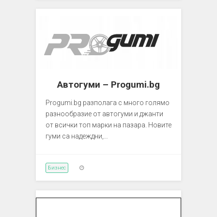
Автогуми – Progumi.bg
Progumi.bg разполага с много голямо
разнообразие от автогуми и джанти
от всички топ марки на пазара. Новите
гуми са надеждни,…
Бизнес