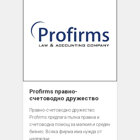
Profirms правно-
счетоводно дружество
Правно-счетоводно дружество
Profirms предлага пълна правна и
счетоводна помощ за малкия и среден
бизнес. Всяка фирма има нужда oт
надеждни…