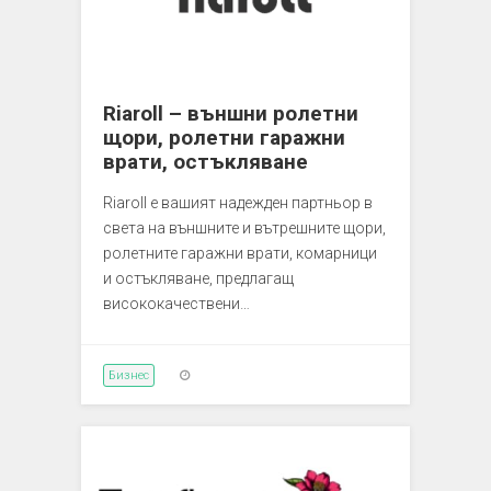
Riaroll – външни ролетни
щори, ролетни гаражни
врати, остъкляване
Riaroll е вашият надежден партньор в
света на външните и вътрешните щори,
ролетните гаражни врати, комарници
и остъкляване, предлагащ
висококачествени…
Бизнес