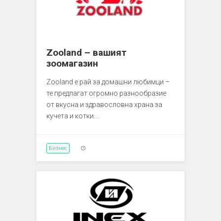
Zooland – вашият
зоомагазин
Zooland е рай за домашни любимци –
те предлагат огромно разнообразие
от вкусна и здравословна храна за
кучета и котки.…
Бизнес