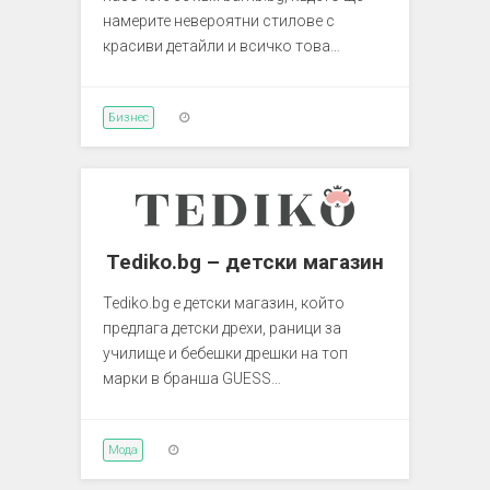
намерите невероятни стилове с
красиви детайли и всичко това…
Бизнес
Tediko.bg – детски магазин
Tediko.bg е детски магазин, който
предлага детски дрехи, раници за
училище и бебешки дрешки на топ
марки в бранша GUESS…
Мода