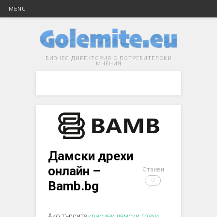
MENU
БИЗНЕС ДИРЕКТОРИЯ С ПОТРЕБИТЕЛСКИ
МНЕНИЯ
Дамски дрехи
онлайн –
Отзиви
0
Bamb.bg
Ако търсите
красиви дамски дрехи
,