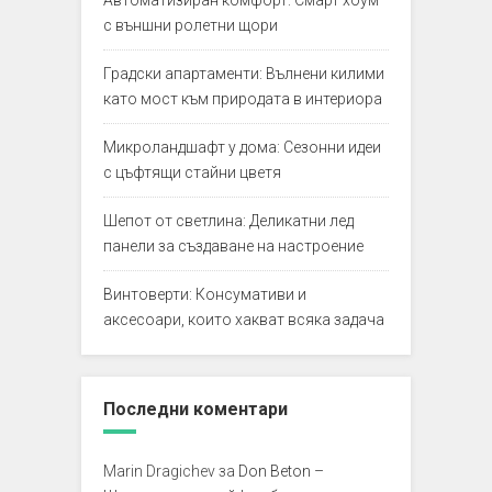
Автоматизиран комфорт: Смарт хоум
с външни ролетни щори
Градски апартаменти: Вълнени килими
като мост към природата в интериора
Микроландшафт у дома: Сезонни идеи
с цъфтящи стайни цветя
Шепот от светлина: Деликатни лед
панели за създаване на настроение
Винтоверти: Консумативи и
аксесоари, които хакват всяка задача
Последни коментари
Marin Dragichev
за
Don Beton –