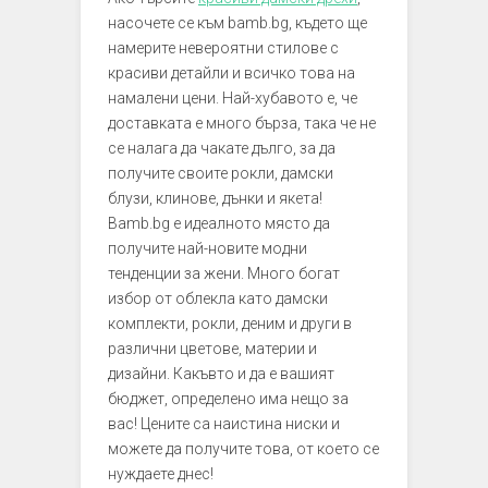
насочете се към bamb.bg, където ще
намерите невероятни стилове с
красиви детайли и всичко това на
намалени цени. Най-хубавото е, че
доставката е много бърза, така че не
се налага да чакате дълго, за да
получите своите рокли, дамски
блузи, клинове, дънки и якета!
Bamb.bg е идеалното място да
получите най-новите модни
тенденции за жени. Много богат
избор от облекла като дамски
комплекти, рокли, деним и други в
различни цветове, материи и
дизайни. Какъвто и да е вашият
бюджет, определено има нещо за
вас! Цените са наистина ниски и
можете да получите това, от което се
нуждаете днес!