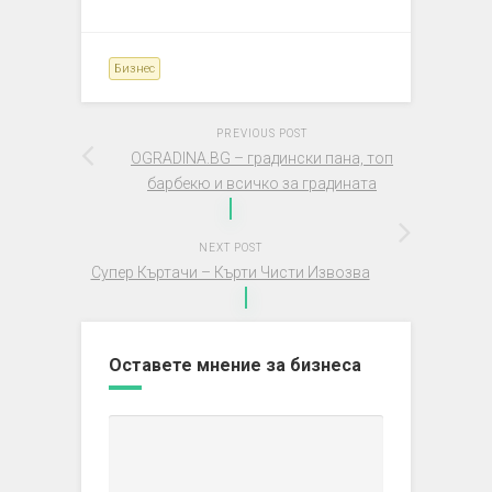
Бизнес
PREVIOUS POST
OGRADINA.BG – градински пана, топ
барбекю и всичко за градината
NEXT POST
Супер Къртачи – Кърти Чисти Извозва
Оставете мнение за бизнеса