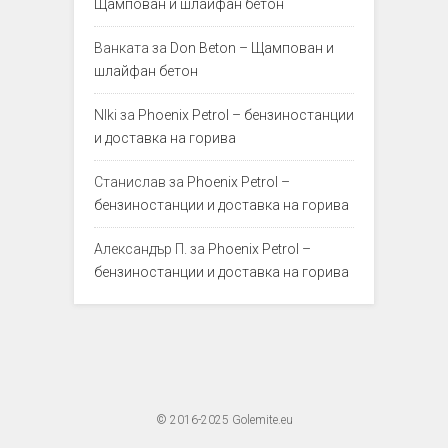
Щампован и шлайфан бетон
Ванката
за
Don Beton – Щампован и
шлайфан бетон
NIki
за
Phoenix Petrol – бензиностанции
и доставка на горива
Станислав
за
Phoenix Petrol –
бензиностанции и доставка на горива
Александър П.
за
Phoenix Petrol –
бензиностанции и доставка на горива
© 2016-2025 Golemite.eu