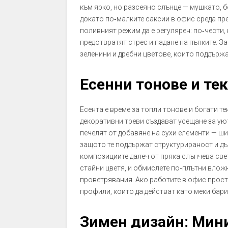
към ярко, но разсеяно слънце — мушкато, б
докато по‑малките саксии в офис среда пр
поливният режим да е регулярен: по‑чести,
предотвратят стрес и падане на пъпките. З
зеленини и дребни цветове, които поддърж
Есенни тонове и те
Есента е време за топли тонове и богати т
декоративни треви създават усещане за уют
печелят от добавяне на сухи елементи — ш
защото те поддържат структурираност и дъ
композициите далеч от пряка слънчева све
стайни цветя, и обмислете по‑плътни влож
проветрявания. Ако работите в офис простр
профили, които да действат като меки бар
Зимен дизайн: Мин