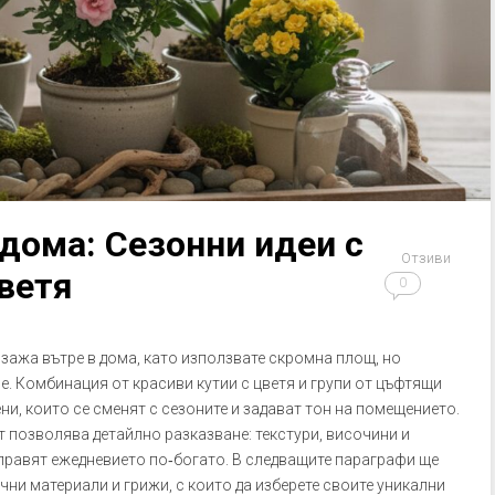
дома: Сезонни идеи с
Отзиви
ветя
0
зажа вътре в дома, като използвате скромна площ, но
. Комбинация от красиви кутии с цветя и групи от цъфтящи
и, които се сменят с сезоните и задават тон на помещението.
 позволява детайлно разказване: текстури, височини и
аправят ежедневието по‑богато. В следващите параграфи ще
чни материали и грижи, с които да изберете своите уникални