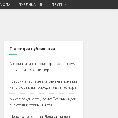
МОДА
ПУБЛИКАЦИИ
ДРУГИ
Последни публикации
Автоматизиран комфорт: Смарт хоум
с външни ролетни щори
Градски апартаменти: Вълнени килими
като мост към природата в интериора
Микроландшафт у дома: Сезонни идеи
с цъфтящи стайни цветя
Шепот от светлина: Деликатни лед