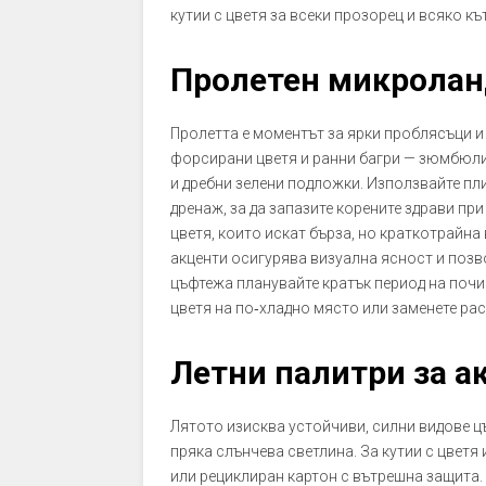
кутии с цветя за всеки прозорец и всяко къ
Пролетен микролан
Пролетта е моментът за ярки проблясъци и
форсирани цветя и ранни багри — зюмбюли,
и дребни зелени подложки. Използвайте пл
дренаж, за да запазите корените здрави пр
цветя, които искат бърза, но краткотрайна
акценти осигурява визуална ясност и позво
цъфтежа планувайте кратък период на почив
цветя на по‑хладно място или заменете рас
Летни палитри за а
Лятото изисква устойчиви, силни видове цъ
пряка слънчева светлина. За кутии с цветя
или рециклиран картон с вътрешна защита.