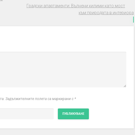
Градски апартаменти: Вълнени килими като мост
към природата в интериора
йта. Задължителните полета са маркирани с
*