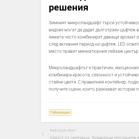
решения
Зимният микроландшафт търси устойчивост
видове могат да дадат дълготраен цъфтеж в 
зимата често комбинират даващи аромат е
след активния период на цъфтеж. LED освет
място правят миниатюрния пейзаж център 
Микроландшафтът е практичен, емоционален
комбинира красота, сезонност и устойчиво
стайни цветя. С правилния контейнер, под
получите сцени, които разказват истории п
Публикации
PREVIOUS POST
Шепот от светлина: Деликатни лед панели 