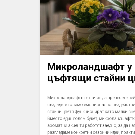
Микроландшафт у 
цъфтящи стайни ц
Микроландшафтът е начин да пренесете пей
създадете голямо емоционално въздействие
стайни цветя функционират като малки сцен
Вместо един голям букет, микроландшафтът
ароматни акценти работят заедно, за да н
разгледаме конкретни сезонни идеи, практи