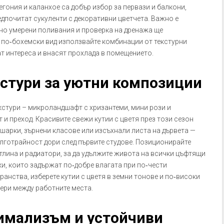
егония и каланхое са добър избор за первази и балкони,
едпочитат сукуленти с декоративни цветчета. Важно е
 но умерени поливания и проверка на дренажа ще
а по‑бохемски вид използвайте комбинации от текстурни
ат интереса и внасят прохлада в помещението.
кстури за уютни композиции
екстури – микроландшафт с хризантеми, мини рози и
 и преход. Красивите свежи кутии с цветя през този сезон
ишарки, зърнени класове или изсъхнали листа на дървета —
лготрайност дори след първите студове. Позиционирайте
тлина и радиатори, за да удължите живота на всички цъфтящи
ки, които задържат по‑добре влагата при по‑чести
анства, изберете кутии с цветя в земни тонове и по‑високи
иери между работните места.
имализъм и устойчиви