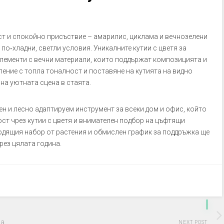
 и спокойно присъствие – амарилис, циклама и вечнозелени
по‑хладни, светли условия. Уникалните кутии с цветя за
лементи с вечни материали, които поддържат композицията и
ление с топла тоналност и поставяне на кутията на видно
на уютната сцена в стаята.
 и лесно адаптируем инструмент за всеки дом и офис, който
ст чрез кутии с цветя и внимателен подбор на цъфтящи
ходящия набор от растения и обмислен график за поддръжка ще
рез цялата година.
за
NEXT POST