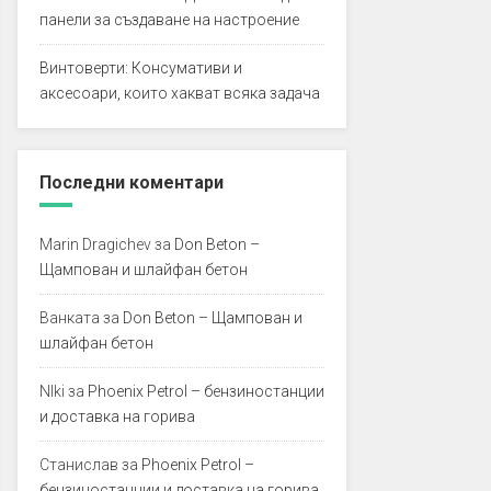
панели за създаване на настроение
Винтоверти: Консумативи и
аксесоари, които хакват всяка задача
Последни коментари
Marin Dragichev
за
Don Beton –
Щампован и шлайфан бетон
Ванката
за
Don Beton – Щампован и
шлайфан бетон
NIki
за
Phoenix Petrol – бензиностанции
и доставка на горива
Станислав
за
Phoenix Petrol –
бензиностанции и доставка на горива