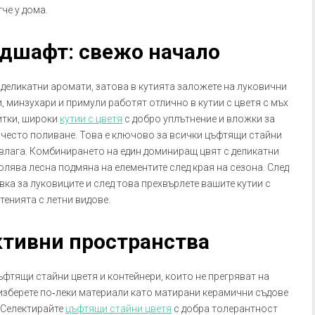
тче у дома.
дшафт: свежо начало
 деликатни аромати, затова в кутията заложете на луковични
 минзухари и примули работят отлично в кутии с цветя с мъх
итки, широки
кутии с цветя
с добро уплътнение и вложки за
и често поливане. Това е ключово за всички цъфтящи стайни
 влага. Комбинирането на един доминиращ цвят с деликатни
лява лесна подмяна на елементите след края на сезона. След
ка за луковиците и след това прехвърлете вашите кутии с
тенията с летни видове.
ктивни пространства
фтящи стайни цветя и контейнери, които не прегряват на
 изберете по‑леки материали като матирани керамични съдове
 Селектирайте
цъфтящи стайни цветя
с добра толерантност