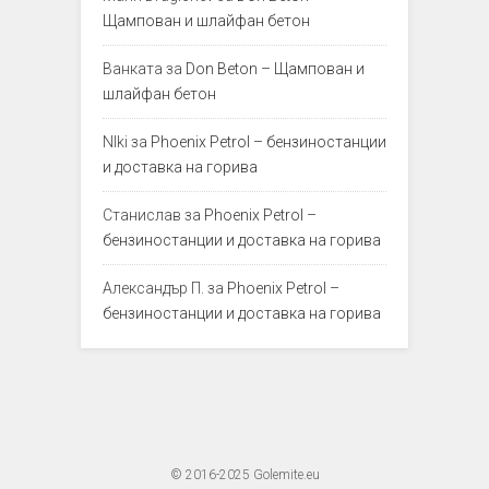
Щампован и шлайфан бетон
Ванката
за
Don Beton – Щампован и
шлайфан бетон
NIki
за
Phoenix Petrol – бензиностанции
и доставка на горива
Станислав
за
Phoenix Petrol –
бензиностанции и доставка на горива
Александър П.
за
Phoenix Petrol –
бензиностанции и доставка на горива
© 2016-2025 Golemite.eu