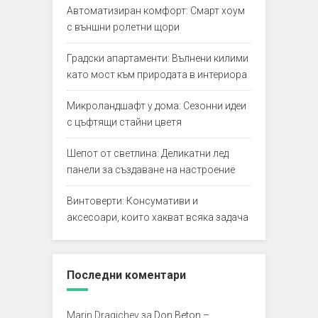
Автоматизиран комфорт: Смарт хоум
с външни ролетни щори
Градски апартаменти: Вълнени килими
като мост към природата в интериора
Микроландшафт у дома: Сезонни идеи
с цъфтящи стайни цветя
Шепот от светлина: Деликатни лед
панели за създаване на настроение
Винтоверти: Консумативи и
аксесоари, които хакват всяка задача
Последни коментари
Marin Dragichev
за
Don Beton –