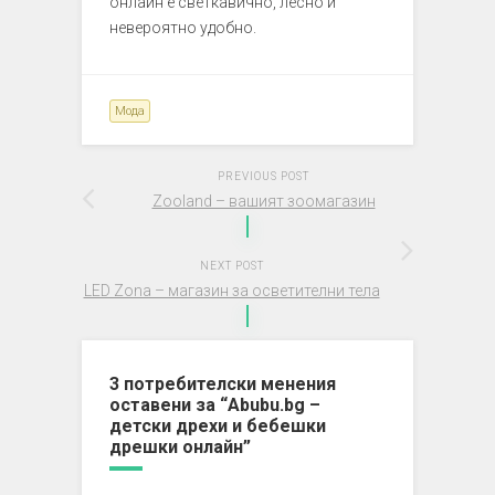
онлайн е светкавично, лесно и
невероятно удобно.
Мода
PREVIOUS POST
Zooland – вашият зоомагазин
NEXT POST
LED Zona – магазин за осветителни тела
3 потребителски менения
оставени за “
Abubu.bg –
детски дрехи и бебешки
дрешки онлайн
”