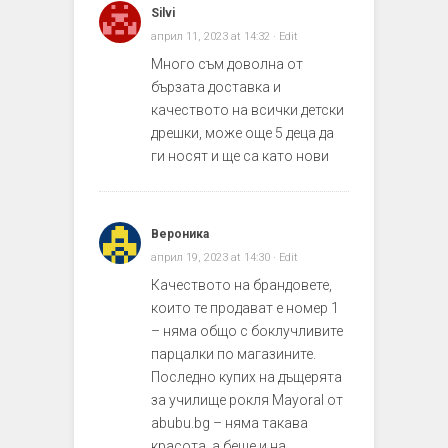
Silvi
април 11, 2023 at 14:32
· Edit
Много съм доволна от
бързата доставка и
качеството на всички детски
дрешки, може още 5 деца да
ги носят и ще са като нови
Вероника
април 19, 2023 at 14:30
· Edit
Качеството на брандовете,
които те продават е номер 1
– няма общо с боклучливите
парцалки по магазините.
Последно купих на дъщерята
за училище рокля Mayoral от
abubu.bg – няма такава
красота, а беше и на