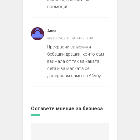
промоция
Алиа
април 24, 2023 at 14:27
· Edit
Прекрасни са всички
бебешки дрешки, които съм
взимала от тях за каката –
сега и за малката се
доверявам само на Абубу
Оставете мнение за бизнеса