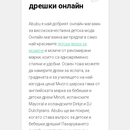
дрешки онлайн
Abubu е най-добрият онлайн магазин
за висококачествена детска мода.
Онлайн магазина ви предлага само
най-красивите
детски дрехи за
момиче
и момче от реномирани
марки, които са едновременно
стилни и удобни. Освен това можете
да намерите дрехи за яслата, за
градината и за училището на най-
изгодна цена! Много широка гама от
английската марка за бебешки и
детски дрехи Minoti, испанските
Mayoral и холандските Dirkje и DJ
Dutchjeans. Abubu ще ви покрие,
когато става въпрос за детски и
бебешки дрешки! Пазаруването